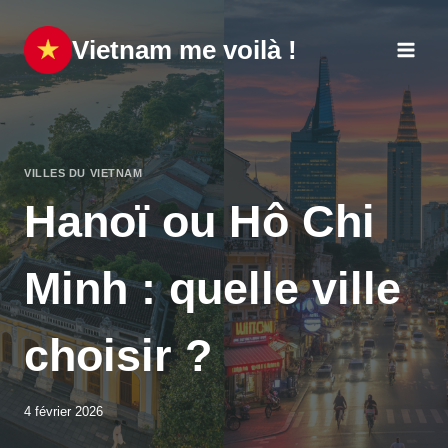
Aller
au
Vietnam me voilà !
contenu
VILLES DU VIETNAM
Hanoï ou Hô Chi
Minh : quelle ville
choisir ?
4 février 2026