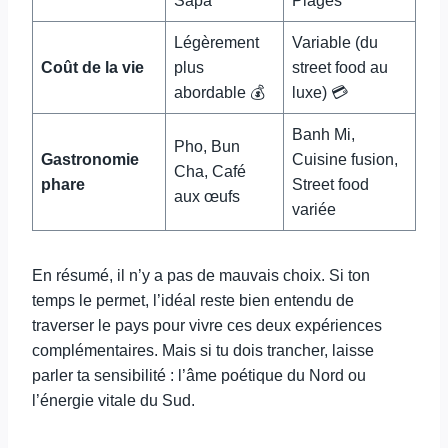
Sapa
Plages
Légèrement
Variable (du
Coût de la vie
plus
street food au
abordable 💰
luxe) 💳
Banh Mi,
Pho, Bun
Gastronomie
Cuisine fusion,
Cha, Café
phare
Street food
aux œufs
variée
En résumé, il n’y a pas de mauvais choix. Si ton
temps le permet, l’idéal reste bien entendu de
traverser le pays pour vivre ces deux expériences
complémentaires. Mais si tu dois trancher, laisse
parler ta sensibilité : l’âme poétique du Nord ou
l’énergie vitale du Sud.