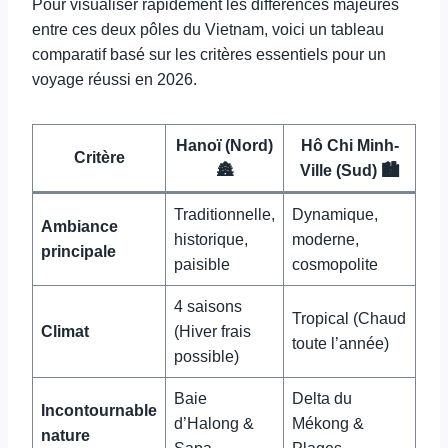
Pour visualiser rapidement les différences majeures
entre ces deux pôles du Vietnam, voici un tableau
comparatif basé sur les critères essentiels pour un
voyage réussi en 2026.
Hanoï (Nord)
Hô Chi Minh-
Critère
🏯
Ville (Sud) 🏙️
Traditionnelle,
Dynamique,
Ambiance
historique,
moderne,
principale
paisible
cosmopolite
4 saisons
Tropical (Chaud
Climat
(Hiver frais
toute l’année)
possible)
Baie
Delta du
Incontournable
d’Halong &
Mékong &
nature