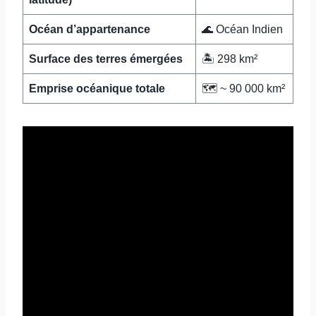
Océan d’appartenance
🌊 Océan Indien
Surface des terres émergées
🏝️ 298 km²
Emprise océanique totale
🗺️ ~ 90 000 km²