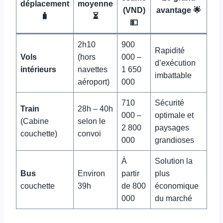
déplacement
moyenne
(VND)
avantage 🌟
🧳
⏳
💵
2h10
900
Rapidité
Vols
(hors
000 –
d’exécution
intérieurs
navettes
1 650
imbattable
aéroport)
000
710
Sécurité
Train
28h – 40h
000 –
optimale et
(Cabine
selon le
2 800
paysages
couchette)
convoi
000
grandioses
À
Solution la
Bus
Environ
partir
plus
couchette
39h
de 800
économique
000
du marché