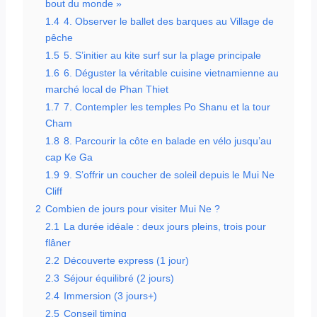
bout du monde »
1.4
4. Observer le ballet des barques au Village de
pêche
1.5
5. S’initier au kite surf sur la plage principale
1.6
6. Déguster la véritable cuisine vietnamienne au
marché local de Phan Thiet
1.7
7. Contempler les temples Po Shanu et la tour
Cham
1.8
8. Parcourir la côte en balade en vélo jusqu’au
cap Ke Ga
1.9
9. S’offrir un coucher de soleil depuis le Mui Ne
Cliff
2
Combien de jours pour visiter Mui Ne ?
2.1
La durée idéale : deux jours pleins, trois pour
flâner
2.2
Découverte express (1 jour)
2.3
Séjour équilibré (2 jours)
2.4
Immersion (3 jours+)
2.5
Conseil timing