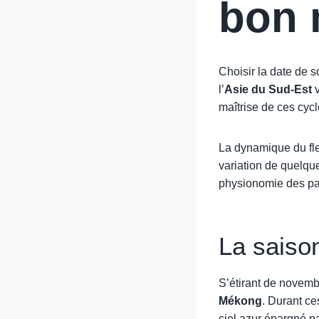
bon
Choisir la date de
l’
Asie du Sud-Est
v
maîtrise de ces cycl
La dynamique du fleu
variation de quelqu
physionomie des pay
La saison
S’étirant de novembr
Mékong
. Durant ce
ciel azur épargné pa