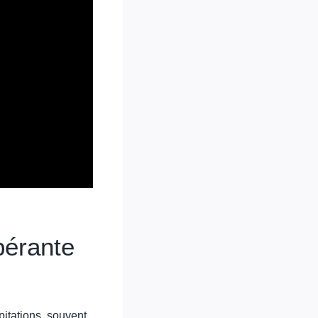
bérante
pitations, souvent