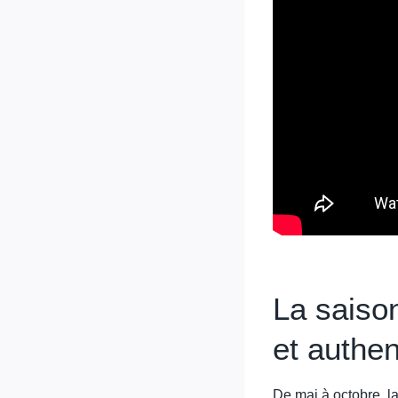
La saiso
et authen
De mai à octobre, l