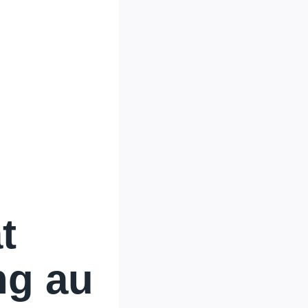
t
ng au