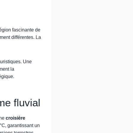
région fascinante de
ent différentes. La
ouristiques. Une
ment la
égique.
me fluvial
une
croisière
°C, garantissant un
rsions terrestres