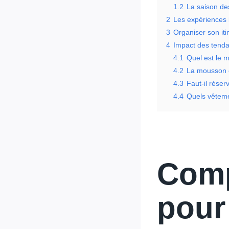
1.2
La saison de
2
Les expériences 
3
Organiser son it
4
Impact des tenda
4.1
Quel est le m
4.2
La mousson e
4.3
Faut-il rése
4.4
Quels vêteme
Comp
pour