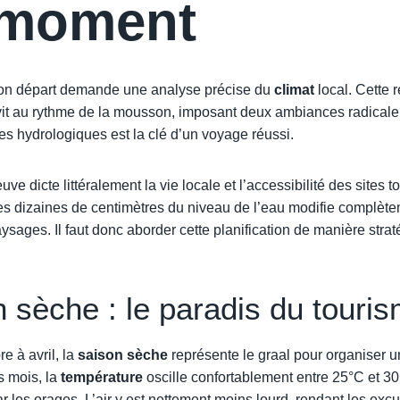
 moment
 son départ demande une analyse précise du
climat
local. Cette 
it au rythme de la mousson, imposant deux ambiances radicalem
es hydrologiques est la clé d’un voyage réussi.
ve dicte littéralement la vie locale et l’accessibilité des sites t
es dizaines de centimètres du niveau de l’eau modifie complète
sages. Il faut donc aborder cette planification de manière strat
 sèche : le paradis du touris
e à avril, la
saison sèche
représente le graal pour organiser 
s mois, la
température
oscille confortablement entre 25°C et 30
r les orages. L’air y est nettement moins lourd, rendant les excu