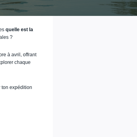
des
quelle est la
ales ?
e à avril, offrant
explorer chaque
 ton expédition