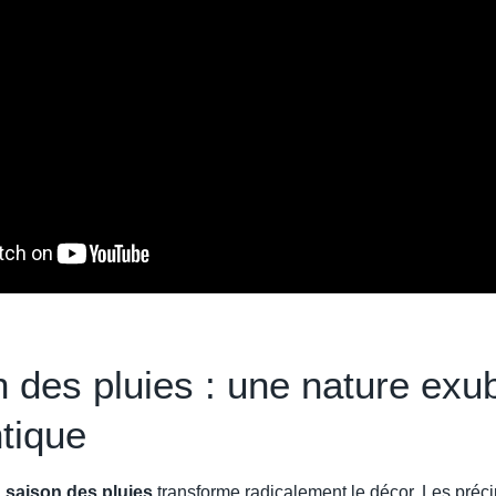
n des pluies : une nature exu
tique
a
saison des pluies
transforme radicalement le décor. Les préci