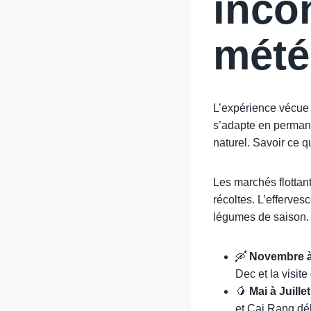
inco
mété
L’expérience vécue s
s’adapte en permane
naturel. Savoir ce q
Les marchés flottan
récoltes. L’efferves
légumes de saison.
🛶
Novembre à 
Dec et la visite
🥭
Mai à Juillet
et Cai Rang dé