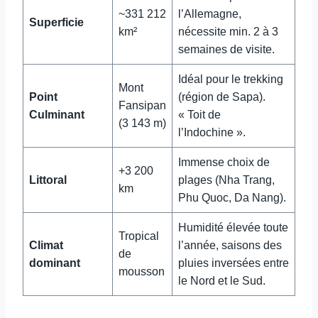
~331 212
l’Allemagne,
Superficie
km²
nécessite min. 2 à 3
semaines de visite.
Idéal pour le trekking
Mont
Point
(région de Sapa).
Fansipan
Culminant
« Toit de
(3 143 m)
l’Indochine ».
Immense choix de
+3 200
Littoral
plages (Nha Trang,
km
Phu Quoc, Da Nang).
Humidité élevée toute
Tropical
Climat
l’année, saisons des
de
dominant
pluies inversées entre
mousson
le Nord et le Sud.