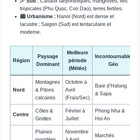
🛶
Sud :
Canaux labyrinthiques, mangroves, îles
tropicales (Phu Quoc, Con Dao), terres fertiles.
🏙️
Urbanisme :
Hanoï (Nord) est dense et
lacustre ; Saigon (Sud) est tentaculaire et
moderne.
Meilleure
Paysage
Incontournable
Région
période
Dominant
Géo
(Météo)
Montagnes
Octobre à
Baie d’Halong
Nord
& Pitons
Avril
& Sapa
calcaires
(Frais/Sec)
Côtes &
Février à
Phong Nha &
Centre
Grottes
Juillet
Hoi An
Plaines
Novembre
Marchés
inondées
à Avril