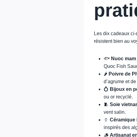
prat
Les dix cadeaux ci-d
résistent bien au vo
🐟
Nuoc mam
Quoc Fish Sauce
🌶️
Poivre de P
d’agrume et de
💍
Bijoux en p
ou or recyclé.
🧵
Soie vietn
vent salin.
🏺
Céramique 
inspirés des al
🪵
Artisanat e