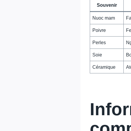
Souvenir
Nuoc mam
Fa
Poivre
F
Perles
Ng
Soie
Bo
Céramique
At
Info
comp