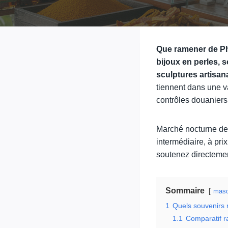
Que ramener de Ph
bijoux en perles, 
sculptures artisan
tiennent dans une va
contrôles douaniers
Marché nocturne de 
intermédiaire, à pr
soutenez directement
Sommaire
masq
1
Quels souvenirs 
1.1
Comparatif r