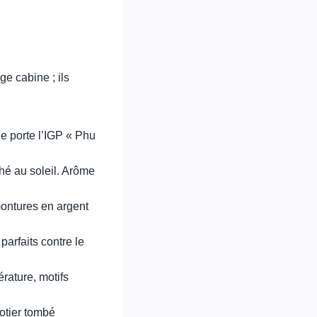
ge cabine ; ils
le porte l’IGP « Phu
ché au soleil. Arôme
montures en argent
 parfaits contre le
érature, motifs
cotier tombé