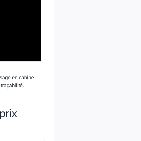
assage en cabine.
raçabilité.
prix