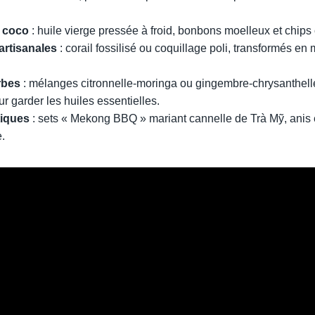
e coco
: huile vierge pressée à froid, bonbons moelleux et chips 
artisanales
: corail fossilisé ou coquillage poli, transformés en 
rbes
: mélanges citronnelle-moringa ou gingembre-chrysanthell
r garder les huiles essentielles.
tiques
: sets « Mekong BBQ » mariant cannelle de Trà Mỹ, anis 
e.