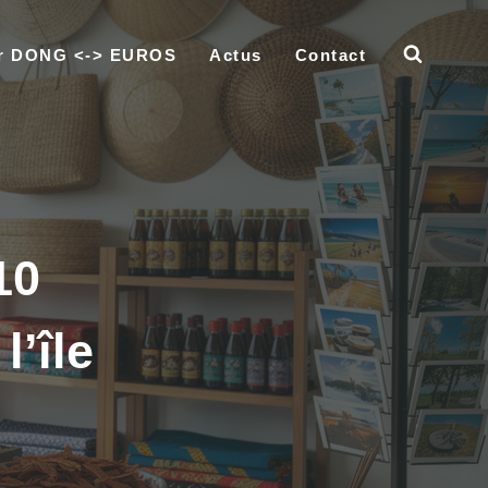
ur DONG <-> EUROS
Actus
Contact
10
’île