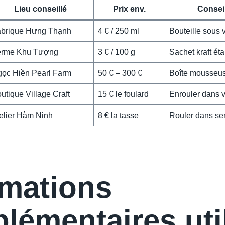
Lieu conseillé
Prix env.
Conseil
brique Hưng Thạnh
4 € / 250 ml
Bouteille sous v
erme Khu Tượng
3 € / 100 g
Sachet kraft ét
ọc Hiền Pearl Farm
50 € – 300 €
Boîte mousseu
utique Village Craft
15 € le foulard
Enrouler dans 
elier Hàm Ninh
8 € la tasse
Rouler dans ser
rmations
lémentaires uti