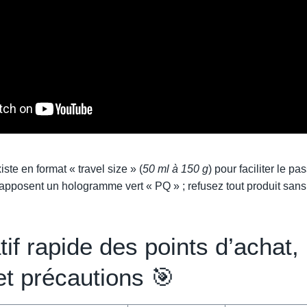
te en format « travel size » (
50 ml à 150 g
) pour faciliter le p
 apposent un hologramme vert « PQ » ; refusez tout produit sans t
f rapide des points d’achat, 
t précautions 🎯