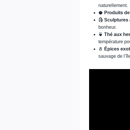
naturellement.
🥥
Produits d
🗿
Sculptures 
bonheur.
🍵
Thé aux he
température pou
🧂
Épices exo
sauvage de l’îl