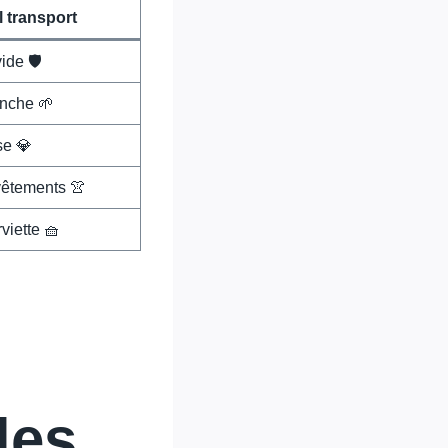
 transport
ide 🛡️
anche 🌱
se 💎
vêtements 👚
viette 🧺
les