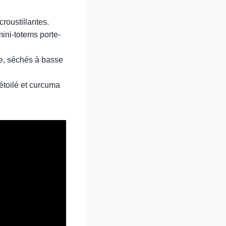
croustillantes.
mini-totems porte-
e, séchés à basse
étoilé et curcuma