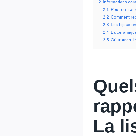
2
Informations com
2.1
Peut-on tran
2.2
Comment reco
2.3
Les bijoux en
2.4
La céramique 
2.5
Où trouver l
Quel
rapp
La li