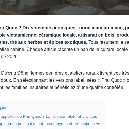
u Quoc ? Dix souvenirs iconiques :
nuoc mam premium, po
soie vietnamienne, céramique locale, artisanat en bois, prod
ales, thé aux herbes et épices exotiques.
Tous résument le savo
lise cabine. Chaque article raconte un pan de la culture locale 
 de 2026.
Dương Đông, fermes perlières et ateliers ruraux livrent ces tré
ix doux. En sélectionnant les versions labellisées « Phu Quoc »
 les familles insulaires et bénéficiez d’une qualité contrôlée.
uer
rapporter de Phu Quoc ? La liste complète et pratique
apide des points d’achat, prix moyens et précautions 🎯