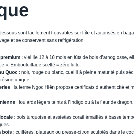
ique
essous sont facilement trouvables sur l’île et autorisés en baga
yage et se conservent sans réfrigération.
 premium
: vieillie 12 à 18 mois en fûts de bois d’arnoglosse, el
 ». Embouteillage scellé = zéro fuite.
hu Quoc
: noir, rouge ou blanc, cueilli à pleine maturité puis sé
 résine unique.
erles
: la ferme Ngọc Hiền propose certificats d’authenticité et 
amienne
: foulards légers teints à l’indigo ou à la fleur de dragon,
locale
: bols turquoise et assiettes corail émaillés à basse temp
gues.
n bois
: cuillères, plateaux ou presse-citron sculptés dans le co