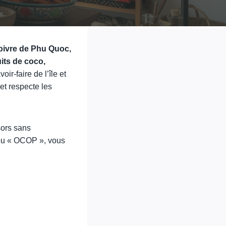
ivre de Phu Quoc,
uits de coco,
ir-faire de l’île et
et respecte les
sors sans
 ou « OCOP », vous