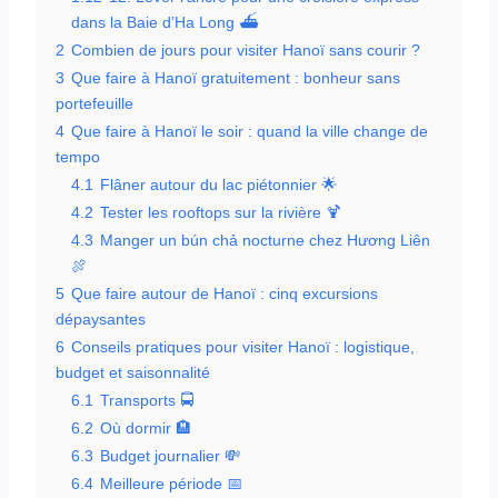
dans la Baie d’Ha Long ⛴️
2
Combien de jours pour visiter Hanoï sans courir ?
3
Que faire à Hanoï gratuitement : bonheur sans
portefeuille
4
Que faire à Hanoï le soir : quand la ville change de
tempo
4.1
Flâner autour du lac piétonnier 🌟
4.2
Tester les rooftops sur la rivière 🍹
4.3
Manger un bún chả nocturne chez Hương Liên
🍖
5
Que faire autour de Hanoï : cinq excursions
dépaysantes
6
Conseils pratiques pour visiter Hanoï : logistique,
budget et saisonnalité
6.1
Transports 🚍
6.2
Où dormir 🏨
6.3
Budget journalier 💸
6.4
Meilleure période 📅