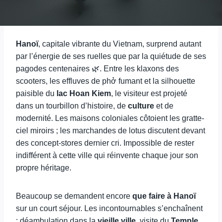
Hanoï
, capitale vibrante du Vietnam, surprend autant
par l’énergie de ses ruelles que par la quiétude de ses
pagodes centenaires 🌿. Entre les klaxons des
scooters, les effluves de phở fumant et la silhouette
paisible du
lac Hoan Kiem
, le visiteur est projeté
dans un tourbillon d’histoire, de
culture
et de
modernité. Les maisons coloniales côtoient les gratte-
ciel miroirs ; les marchandes de lotus discutent devant
des concept-stores dernier cri. Impossible de rester
indifférent à cette ville qui réinvente chaque jour son
propre héritage.
Beaucoup se demandent encore
que faire à Hanoï
sur un court séjour. Les incontournables s’enchaînent
: déambulation dans la
vieille ville
, visite du
Temple