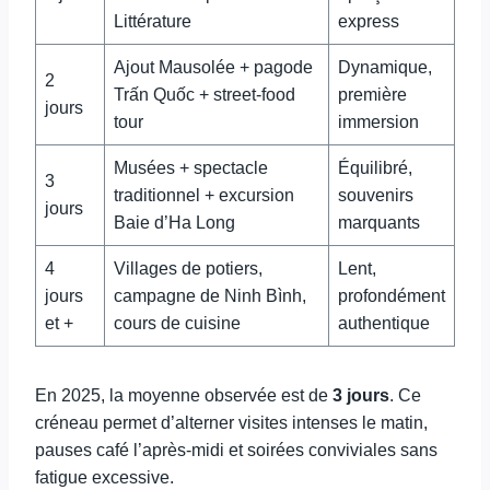
Littérature
express
Ajout Mausolée + pagode
Dynamique,
2
Trấn Quốc + street-food
première
jours
tour
immersion
Musées + spectacle
Équilibré,
3
traditionnel + excursion
souvenirs
jours
Baie d’Ha Long
marquants
4
Villages de potiers,
Lent,
jours
campagne de Ninh Bình,
profondément
et +
cours de cuisine
authentique
En 2025, la moyenne observée est de
3 jours
. Ce
créneau permet d’alterner visites intenses le matin,
pauses café l’après-midi et soirées conviviales sans
fatigue excessive.