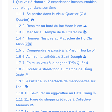
1
Que voir à Hanoï : 12 expériences incontournables
pour plonger dans son âme
1.1
1. Se perdre dans le Vieux Quartier (Old
Quarter) 🛵
1.2
2. Respirer au bord du lac Hoan Kiem 🐢
1.3
3. Méditer au Temple de la Littérature 📚
1.4
4. Honorer l’histoire au Mausolée de Hô Chi
Minh 🇻🇳
1.5
5. Comprendre le passé à la Prison Hoa Lo 🔗
1.6
6. Admirer la cathédrale Saint-Joseph ⛪
1.7
7. Faire un vœu à la pagode Trấn Quốc 🕯️
1.8
8. Goûter la street-food au marché de Đồng
Xuân 🍜
1.9
9. Assister à un spectacle de marionnettes sur
l’eau 🎭
1.10
10. Savourer un egg-coffee au Café Giảng ☕
1.11
11. Faire du shopping éthique à Collective
Memory 👜
1.12
12. Lever l’ancre pour une croisière express