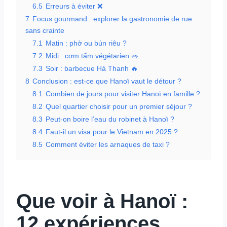
6.5
Erreurs à éviter ❌
7
Focus gourmand : explorer la gastronomie de rue
sans crainte
7.1
Matin : phở ou bún riêu ?
7.2
Midi : cơm tấm végétarien 🥗
7.3
Soir : barbecue Hà Thanh 🔥
8
Conclusion : est-ce que Hanoï vaut le détour ?
8.1
Combien de jours pour visiter Hanoï en famille ?
8.2
Quel quartier choisir pour un premier séjour ?
8.3
Peut-on boire l’eau du robinet à Hanoï ?
8.4
Faut-il un visa pour le Vietnam en 2025 ?
8.5
Comment éviter les arnaques de taxi ?
Que voir à Hanoï :
12 expériences