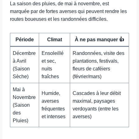
La saison des pluies, de mai à novembre, est
marquée par de fortes averses qui peuvent rendre les
routes boueuses et les randonnées difficiles.
Période
Climat
À ne pas manquer 👍
Décembre
Ensoleillé
Randonnées, visite des
à Avril
et sec,
plantations, festivals,
(Saison
nuits
fleurs de caféiers
Sèche)
fraîches
(février/mars)
Mai à
Humide,
Cascades à leur débit
Novembre
averses
maximal, paysages
(Saison
fréquentes
verdoyants (entre les
des
et intenses
averses)
Pluies)