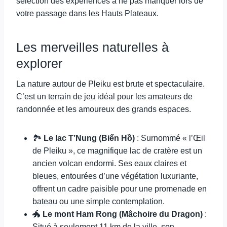
sélection des expériences à ne pas manquer lors de
votre passage dans les Hauts Plateaux.
Les merveilles naturelles à
explorer
La nature autour de Pleiku est brute et spectaculaire.
C’est un terrain de jeu idéal pour les amateurs de
randonnée et les amoureux des grands espaces.
🏞️
Le lac T’Nung (Biển Hồ)
: Surnommé « l’Œil
de Pleiku », ce magnifique lac de cratère est un
ancien volcan endormi. Ses eaux claires et
bleues, entourées d’une végétation luxuriante,
offrent un cadre paisible pour une promenade en
bateau ou une simple contemplation.
🐲
Le mont Ham Rong (Mâchoire du Dragon)
:
Situé à seulement 11 km de la ville, son