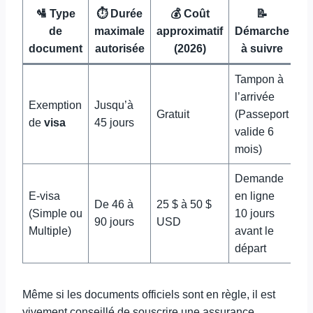
🛂 Type
⏱️ Durée
💰 Coût
📝
de
maximale
approximatif
Démarche
document
autorisée
(2026)
à suivre
Tampon à
l’arrivée
Exemption
Jusqu’à
Gratuit
(Passeport
de
visa
45 jours
valide 6
mois)
Demande
E-visa
en ligne
De 46 à
25 $ à 50 $
(Simple ou
10 jours
90 jours
USD
Multiple)
avant le
départ
Même si les documents officiels sont en règle, il est
vivement conseillé de souscrire une assurance