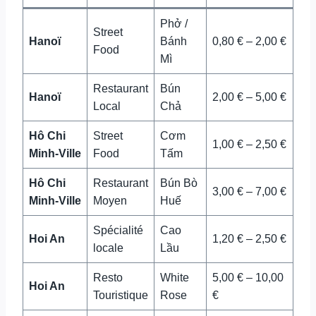
Phở /
Street
Hanoï
Bánh
0,80 € – 2,00 €
Food
Mì
Restaurant
Bún
Hanoï
2,00 € – 5,00 €
Local
Chả
Hô Chi
Street
Cơm
1,00 € – 2,50 €
Minh-Ville
Food
Tấm
Hô Chi
Restaurant
Bún Bò
3,00 € – 7,00 €
Minh-Ville
Moyen
Huế
Spécialité
Cao
Hoi An
1,20 € – 2,50 €
locale
Lầu
Resto
White
5,00 € – 10,00
Hoi An
Touristique
Rose
€