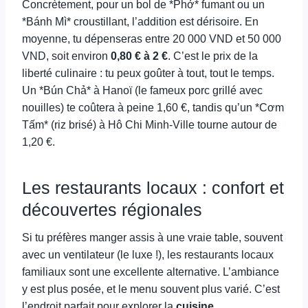
Concrètement, pour un bol de *Phở* fumant ou un
*Bánh Mì* croustillant, l’addition est dérisoire. En
moyenne, tu dépenseras entre 20 000 VND et 50 000
VND, soit environ
0,80 € à 2 €
. C’est le prix de la
liberté culinaire : tu peux goûter à tout, tout le temps.
Un *Bún Chả* à Hanoï (le fameux porc grillé avec
nouilles) te coûtera à peine 1,60 €, tandis qu’un *Cơm
Tấm* (riz brisé) à Hô Chi Minh-Ville tourne autour de
1,20 €.
Les restaurants locaux : confort et
découvertes régionales
Si tu préfères manger assis à une vraie table, souvent
avec un ventilateur (le luxe !), les restaurants locaux
familiaux sont une excellente alternative. L’ambiance
y est plus posée, et le menu souvent plus varié. C’est
l’endroit parfait pour explorer la
cuisine